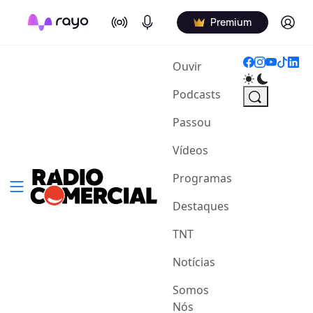
On Air
Podcasts
Log in
Premium
(current)
Ouvir
Podcasts
Passou
Vídeos
Programas
Destaques
TNT
Notícias
Somos
Nós