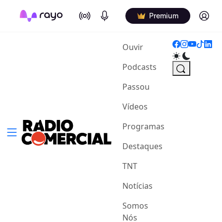
On Air
Podcasts
Log in
Premium
(current)
Ouvir
Podcasts
Passou
Vídeos
Programas
Destaques
TNT
Notícias
Somos
Nós