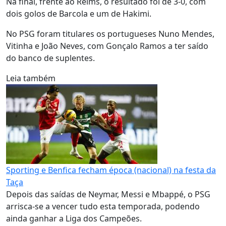
Na final, frente ao Reims, o resultado foi de 3-0, com
dois golos de Barcola e um de Hakimi.
No PSG foram titulares os portugueses Nuno Mendes,
Vitinha e João Neves, com Gonçalo Ramos a ter saído
do banco de suplentes.
Leia também
Sporting e Benfica fecham época (nacional) na festa da
Taça
Depois das saídas de Neymar, Messi e Mbappé, o PSG
arrisca-se a vencer tudo esta temporada, podendo
ainda ganhar a Liga dos Campeões.