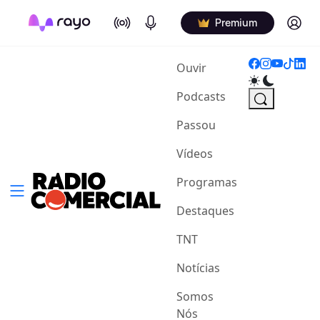
On Air
Podcasts
Log in
Premium
(current)
Ouvir
Podcasts
Passou
Vídeos
Programas
Destaques
TNT
Notícias
Somos
Nós