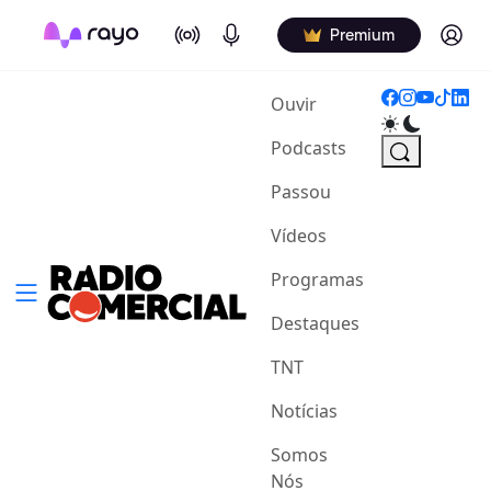
On Air
Podcasts
Log in
Premium
(current)
Ouvir
Podcasts
Passou
Vídeos
Programas
Destaques
TNT
Notícias
Somos
Nós