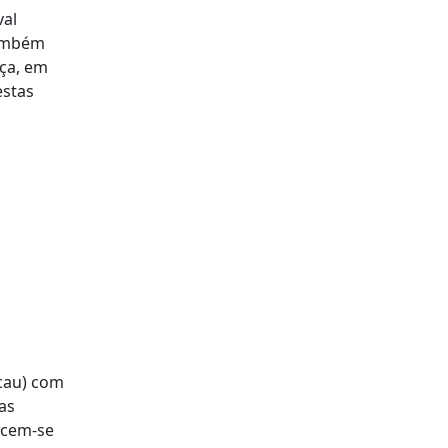
val
também
ça, em
estas
cau) com
as
ecem-se