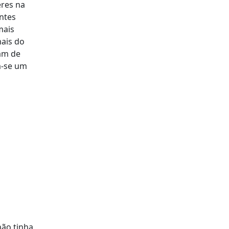
eres na
ntes
mais
ais do
am de
m-se um
não tinha