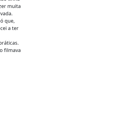
zer muita
rvada.
Só que,
cei a ter
ráticas.
o filmava