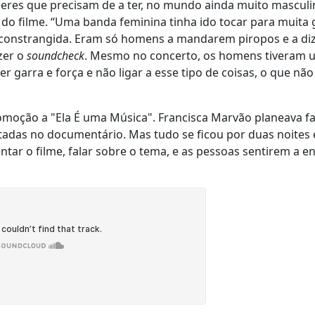
eres que precisam de a ter, no mundo ainda muito masculi
 do filme. “Uma banda feminina tinha ido tocar para muita 
nti constrangida. Eram só homens a mandarem piropos e a d
azer o
soundcheck
. Mesmo no concerto, os homens tiveram 
garra e força e não ligar a esse tipo de coisas, o que nã
omoção a "Ela É uma Música". Francisca Marvão planeava f
tadas no documentário. Mas tudo se ficou por duas noites
entar o filme, falar sobre o tema, e as pessoas sentirem a e