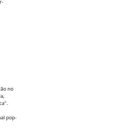
r-
tão no
a,
ca".
nal pop-