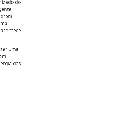
nizado do
gente.
izerem
uma
o acontece
azer uma
 em
nergia das