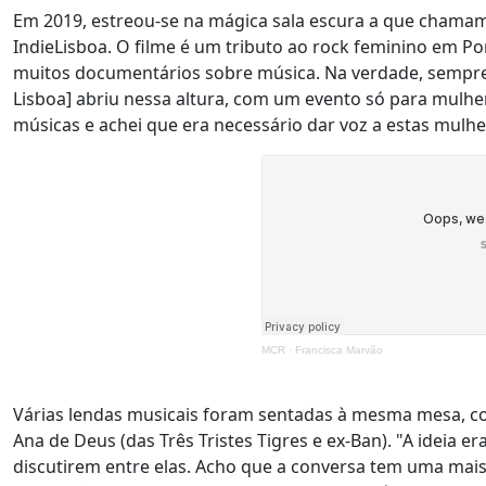
Em 2019, estreou-se na mágica sala escura a que chamam
IndieLisboa. O filme é um tributo ao rock feminino em P
muitos documentários sobre música. Na verdade, sempre
Lisboa] abriu nessa altura, com um evento só para mulher
músicas e achei que era necessário dar voz a estas mulh
MCR
·
Francisca Marvão
Várias lendas musicais foram sentadas à mesma mesa, co
Ana de Deus (das Três Tristes Tigres e ex-Ban). "A ideia 
discutirem entre elas. Acho que a conversa tem uma mais-