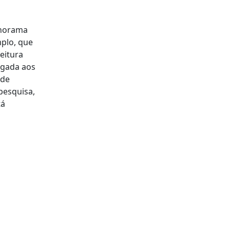
anorama
plo, que
eitura
igada aos
nde
pesquisa,
tá