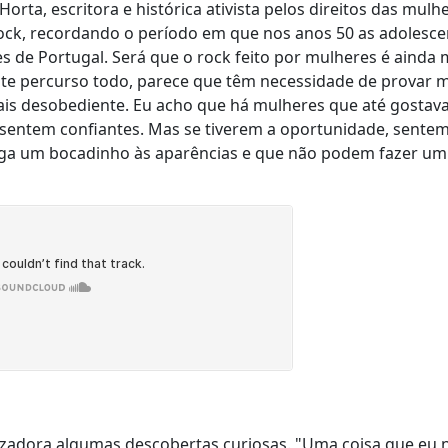
orta, escritora e histórica ativista pelos direitos das mulh
rock, recordando o período em que nos anos 50 as adolesce
s de Portugal. Será que o rock feito por mulheres é ainda 
te percurso todo, parece que têm necessidade de provar m
is desobediente. Eu acho que há mulheres que até gostav
 sentem confiantes. Mas se tiverem a oportunidade, sente
iga um bocadinho às aparências e que não podem fazer um
zadora algumas descobertas curiosas. "Uma coisa que eu 