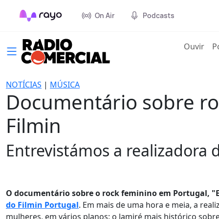
On Air
Podcasts
(cur
Ouvir
P
NOTÍCIAS
|
MÚSICA
Documentário sobre roc
Filmin
Entrevistámos a realizadora 
O documentário sobre o rock feminino em Portugal, "El
do Filmin Portugal
. Em mais de uma hora e meia, a real
mulheres, em vários planos: o lamiré mais histórico sobr