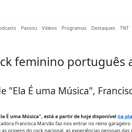
rent)
odcasts
Passou
Vídeos
Programas
Destaques
TNT
k feminino português a 
de "Ela É uma Música", Francis
a É uma Música", está a partir de hoje disponível
na pl
izadora Francisca Marvão faz-nos entrar no reino garageiro
e as origens do rock nacional, as experiências pessoais das