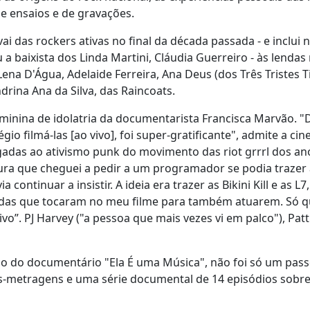
e ensaios e de gravações.
ai das rockers ativas no final da década passada - e inclui
a baixista dos Linda Martini, Cláudia Guerreiro - às lendas
na D'Água, Adelaide Ferreira, Ana Deus (dos Três Tristes T
drina Ana da Silva, das Raincoats.
inina de idolatria da documentarista Francisca Marvão. "
io filmá-las [ao vivo], foi super-gratificante", admite a cin
 ligadas ao ativismo punk do movimento das riot grrrl dos an
ra que cheguei a pedir a um programador se podia trazer a
ontinuar a insistir. A ideia era trazer as Bikini Kill e as L7
andas que tocaram no meu filme para também atuarem. Só 
vo”. PJ Harvey ("a pessoa que mais vezes vi em palco"), Patt
ção do documentário "Ela É uma Música", não foi só um pas
tas-metragens e uma série documental de 14 episódios sobr