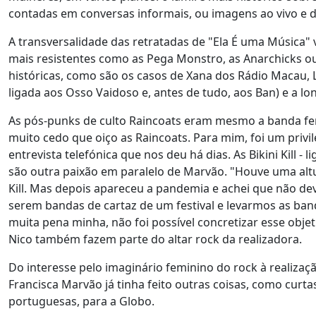
contadas em conversas informais, ou imagens ao vivo e d
A transversalidade das retratadas de "Ela É uma Música" v
mais resistentes como as Pega Monstro, as Anarchicks ou 
históricas, como são os casos de Xana dos Rádio Macau, Le
ligada aos Osso Vaidoso e, antes de tudo, aos Ban) e a lon
As pós-punks de culto Raincoats eram mesmo a banda fem
muito cedo que oiço as Raincoats. Para mim, foi um privilég
entrevista telefónica que nos deu há dias. As Bikini Kill -
são outra paixão em paralelo de Marvão. "Houve uma altu
Kill. Mas depois apareceu a pandemia e achei que não devia c
serem bandas de cartaz de um festival e levarmos as b
muita pena minha, não foi possível concretizar esse objeti
Nico também fazem parte do altar rock da realizadora.
Do interesse pelo imaginário feminino do rock à realiza
Francisca Marvão já tinha feito outras coisas, como cur
portuguesas, para a Globo.