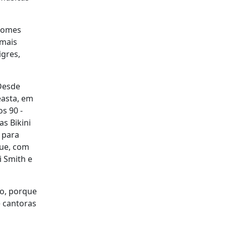
 nomes
 mais
igres,
Desde
easta, em
os 90 -
s Bikini
, para
que, com
i Smith e
so, porque
e cantoras