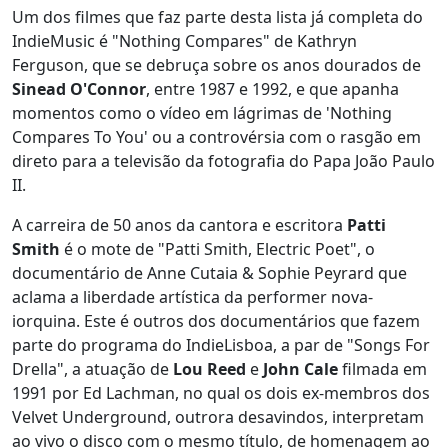
Um dos filmes que faz parte desta lista já completa do
IndieMusic é "Nothing Compares" de Kathryn
Ferguson, que se debruça sobre os anos dourados de
Sinead O'Connor
, entre 1987 e 1992, e que apanha
momentos como o vídeo em lágrimas de 'Nothing
Compares To You' ou a controvérsia com o rasgão em
direto para a televisão da fotografia do Papa João Paulo
II.
A carreira de 50 anos da cantora e escritora
Patti
Smith
é o mote de "Patti Smith, Electric Poet", o
documentário de Anne Cutaia & Sophie Peyrard que
aclama a liberdade artística da performer nova-
iorquina. Este é outros dos documentários que fazem
parte do programa do IndieLisboa, a par de "Songs For
Drella", a atuação de
Lou Reed
e
John Cale
filmada em
1991 por Ed Lachman, no qual os dois ex-membros dos
Velvet Underground, outrora desavindos, interpretam
ao vivo o disco com o mesmo título, de homenagem ao