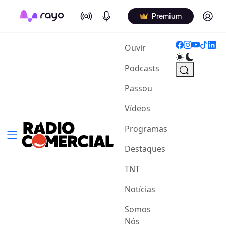
On Air
Podcasts
Log in
Premium
(current)
Ouvir
Podcasts
Passou
Vídeos
Programas
Destaques
TNT
Notícias
Somos
Nós