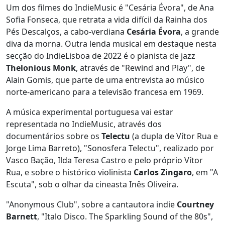
Um dos filmes do IndieMusic é "Cesária Évora", de Ana
Sofia Fonseca, que retrata a vida difícil da Rainha dos
Pés Descalços, a cabo-verdiana
Cesária Évora
, a grande
diva da morna. Outra lenda musical em destaque nesta
secção do IndieLisboa de 2022 é o pianista de jazz
Thelonious Monk
, através de "Rewind and Play", de
Alain Gomis, que parte de uma entrevista ao músico
norte-americano para a televisão francesa em 1969.
A música experimental portuguesa vai estar
representada no IndieMusic, através dos
documentários sobre os
Telectu
(a dupla de Vítor Rua e
Jorge Lima Barreto), "Sonosfera Telectu", realizado por
Vasco Bação, Ilda Teresa Castro e pelo próprio Vítor
Rua, e sobre o histórico violinista
Carlos Zingaro
, em "A
Escuta", sob o olhar da cineasta Inês Oliveira.
"Anonymous Club", sobre a cantautora indie
Courtney
Barnett
, "Italo Disco. The Sparkling Sound of the 80s",