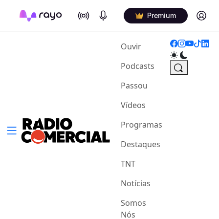
On Air
Podcasts
Log in
Premium
(current)
Ouvir
Podcasts
Passou
Vídeos
Programas
Destaques
TNT
Notícias
Somos
Nós