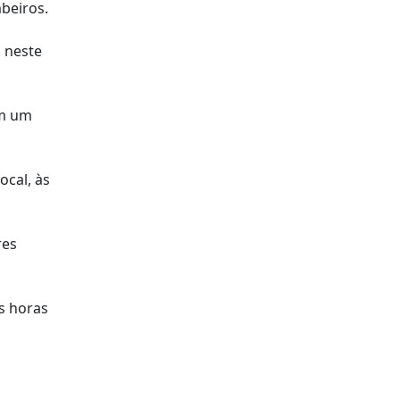
beiros.
, neste
ém um
ocal, às
res
as horas