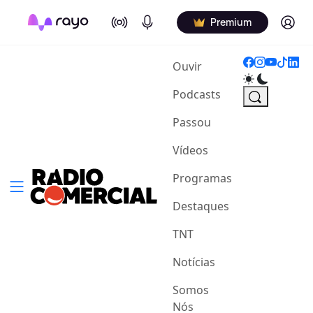
On Air
Podcasts
Log in
Premium
(current)
Ouvir
Podcasts
Passou
Vídeos
Programas
Destaques
TNT
Notícias
Somos
Nós