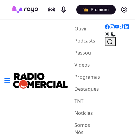
On Air
Podcasts
Log in
Premium
(current)
Ouvir
Podcasts
Passou
Vídeos
Programas
Destaques
TNT
Notícias
Somos
Nós