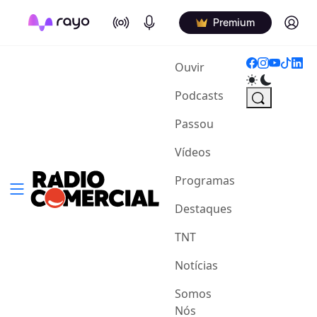
On Air
Podcasts
Log in
Premium
(current)
Ouvir
Podcasts
Passou
Vídeos
Programas
Destaques
TNT
Notícias
Somos
Nós