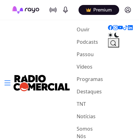
On Air
Podcasts
Log in
Premium
(current)
Ouvir
Podcasts
Passou
Vídeos
Programas
Destaques
TNT
Notícias
Somos
Nós