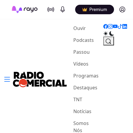
On Air
Podcasts
Log in
Premium
(current)
Ouvir
Podcasts
Passou
Vídeos
Programas
Destaques
TNT
Notícias
Somos
Nós