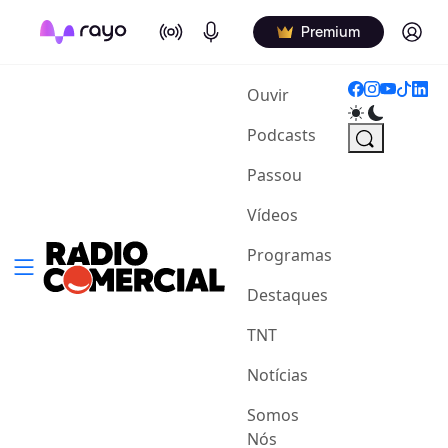
On Air
Podcasts
Log in
Premium
(current)
Ouvir
Podcasts
Passou
Vídeos
Programas
Destaques
TNT
Notícias
Somos
Nós