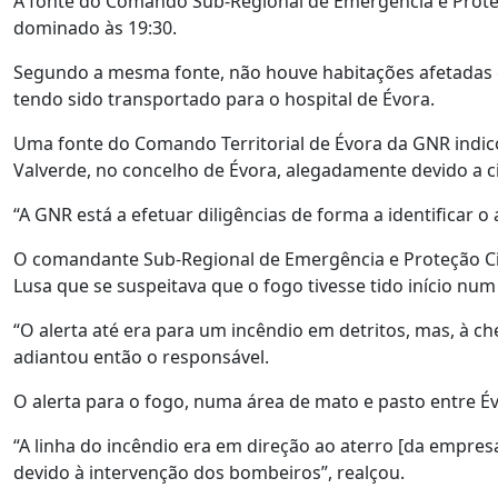
A fonte do Comando Sub-Regional de Emergência e Proteçã
dominado às 19:30.
Segundo a mesma fonte, não houve habitações afetadas e
tendo sido transportado para o hospital de Évora.
Uma fonte do Comando Territorial de Évora da GNR indic
Valverde, no concelho de Évora, alegadamente devido a c
“A GNR está a efetuar diligências de forma a identificar o
O comandante Sub-Regional de Emergência e Proteção Civil
Lusa que se suspeitava que o fogo tivesse tido início num
“O alerta até era para um incêndio em detritos, mas, à ch
adiantou então o responsável.
O alerta para o fogo, numa área de mato e pasto entre Év
“A linha do incêndio era em direção ao aterro [da empre
devido à intervenção dos bombeiros”, realçou.