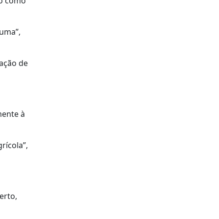
do como
auma”,
oação de
mente à
rícola”,
erto,