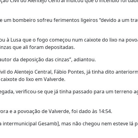
o Civil do Alentejo Central indicou que o incêndio foi da
 um bombeiro sofreu ferimentos ligeiros “devido a um tr
ou à Lusa que o fogo começou num caixote do lixo na pov
inzas que ali foram depositadas.
 autor da deposição das cinzas”, adiantou.
 do Alentejo Central, Fábio Pontes, já tinha dito anterior
 caixote do lixo em Valverde.
egada, verificou-se que já tinha passado para um terreno ag
ora e a povoação de Valverde, foi dado às 14:54.
sa intermunicipal Gesamb], mas não chegou nem esteve lá p