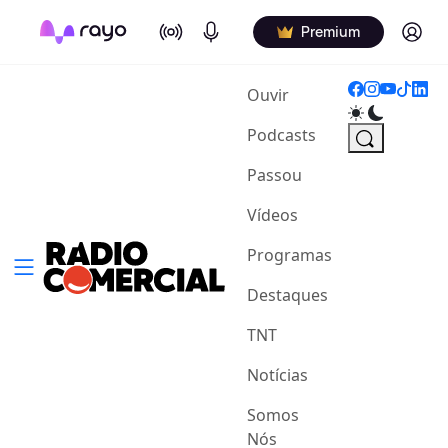
On Air
Podcasts
Log in
Premium
(current)
Ouvir
Podcasts
Passou
Vídeos
Programas
Destaques
TNT
Notícias
Somos
Nós