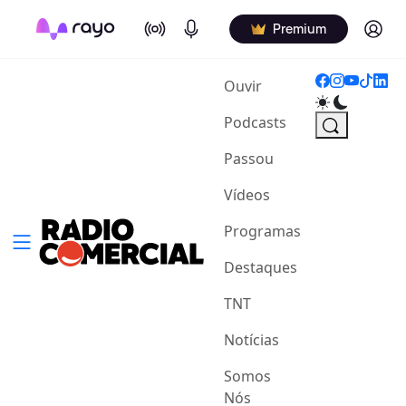
On Air
Podcasts
Log in
Premium
(current)
Ouvir
Podcasts
Passou
Vídeos
Programas
Destaques
TNT
Notícias
Somos
Nós