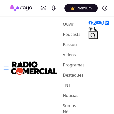
On Air
Podcasts
Log in
Premium
(current)
Ouvir
Podcasts
Passou
Vídeos
Programas
Destaques
TNT
Notícias
Somos
Nós