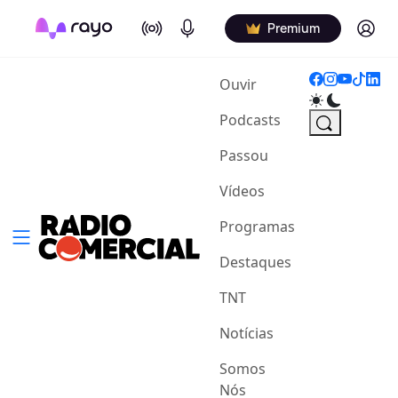
On Air
Podcasts
Log in
Premium
(current)
Ouvir
Podcasts
Passou
Vídeos
Programas
Destaques
TNT
Notícias
Somos
Nós