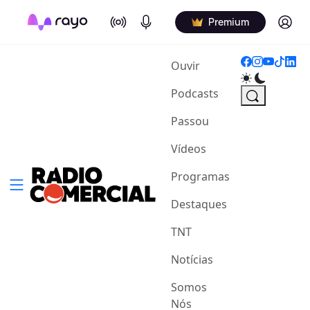
On Air
Podcasts
Log in
Premium
(current)
Ouvir
Podcasts
Passou
Vídeos
Programas
Destaques
TNT
Notícias
Somos
Nós