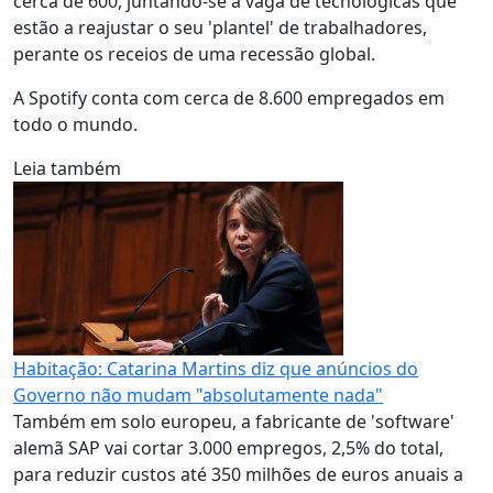
cerca de 600, juntando-se à vaga de tecnológicas que
estão a reajustar o seu 'plantel' de trabalhadores,
perante os receios de uma recessão global.
A Spotify conta com cerca de 8.600 empregados em
todo o mundo.
Leia também
Habitação: Catarina Martins diz que anúncios do
Governo não mudam "absolutamente nada"
Também em solo europeu, a fabricante de 'software'
alemã SAP vai cortar 3.000 empregos, 2,5% do total,
para reduzir custos até 350 milhões de euros anuais a