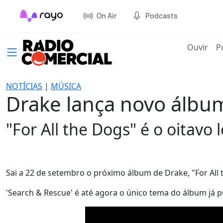
On Air
Podcasts
(cur
Ouvir
P
NOTÍCIAS
|
MÚSICA
Drake lança novo álbu
"For All the Dogs" é o oitavo
Sai a 22 de setembro o próximo álbum de Drake, "For All 
'Search & Rescue' é até agora o único tema do álbum já p