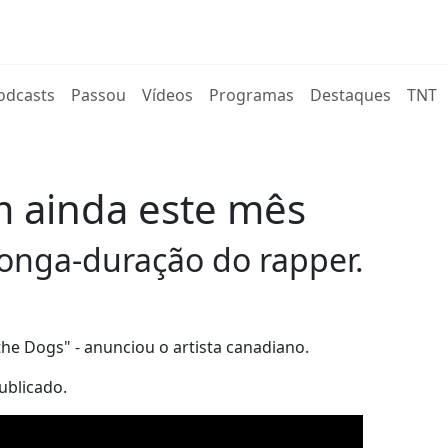
rent)
odcasts
Passou
Vídeos
Programas
Destaques
TNT
m ainda este mês
 longa-duração do rapper.
the Dogs" - anunciou o artista canadiano.
ublicado.