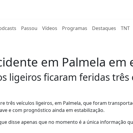
rent)
odcasts
Passou
Vídeos
Programas
Destaques
TNT
acidente em Palmela em 
os ligeiros ficaram feridas trê
re três veículos ligeiros, em Palmela, que foram transport
rave e com prognóstico ainda em estabilização.
l, que disse apenas que no momento é a única informação q