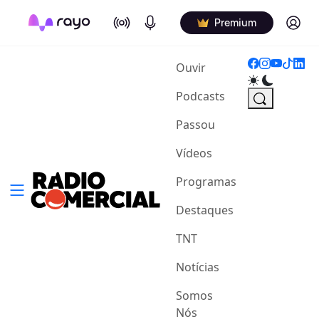
On Air
Podcasts
Log in
Premium
(current)
Ouvir
Podcasts
Passou
Vídeos
Programas
Destaques
TNT
Notícias
Somos
Nós