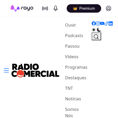
On Air
Podcasts
Log in
Premium
(current)
Ouvir
Podcasts
Passou
Vídeos
Programas
Destaques
TNT
Notícias
Somos
Nós