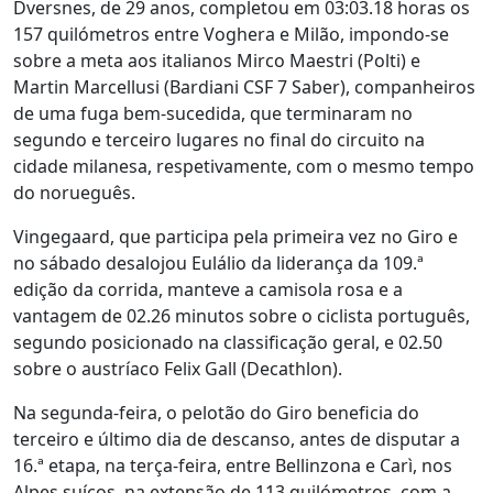
Dversnes, de 29 anos, completou em 03:03.18 horas os
157 quilómetros entre Voghera e Milão, impondo-se
sobre a meta aos italianos Mirco Maestri (Polti) e
Martin Marcellusi (Bardiani CSF 7 Saber), companheiros
de uma fuga bem-sucedida, que terminaram no
segundo e terceiro lugares no final do circuito na
cidade milanesa, respetivamente, com o mesmo tempo
do norueguês.
Vingegaard, que participa pela primeira vez no Giro e
no sábado desalojou Eulálio da liderança da 109.ª
edição da corrida, manteve a camisola rosa e a
vantagem de 02.26 minutos sobre o ciclista português,
segundo posicionado na classificação geral, e 02.50
sobre o austríaco Felix Gall (Decathlon).
Na segunda-feira, o pelotão do Giro beneficia do
terceiro e último dia de descanso, antes de disputar a
16.ª etapa, na terça-feira, entre Bellinzona e Carì, nos
Alpes suíços, na extensão de 113 quilómetros, com a