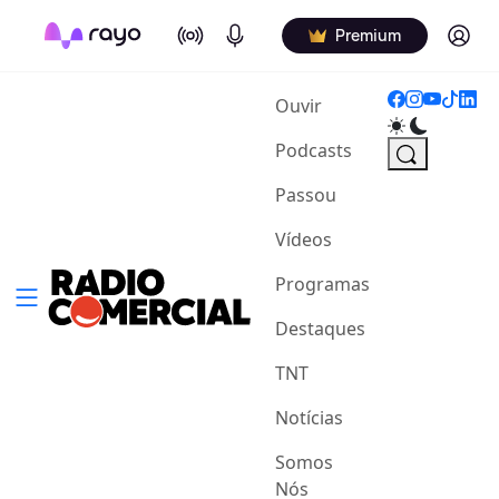
On Air
Podcasts
Log in
Premium
(current)
Ouvir
Podcasts
Passou
Vídeos
Programas
Destaques
TNT
Notícias
Somos
Nós