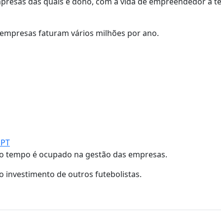
presas das quais é dono, com a vida de empreendedor a te
s empresas faturam vários milhões por ano.
GPT
e o tempo é ocupado na gestão das empresas.
o investimento de outros futebolistas.