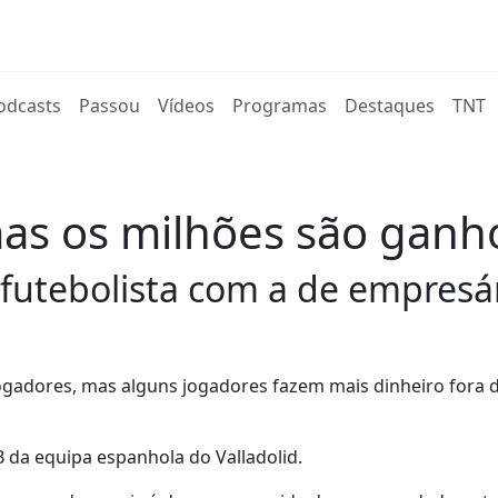
rent)
odcasts
Passou
Vídeos
Programas
Destaques
TNT
 mas os milhões são gan
futebolista com a de empresár
jogadores, mas alguns jogadores fazem mais dinheiro fora 
B da equipa espanhola do Valladolid.