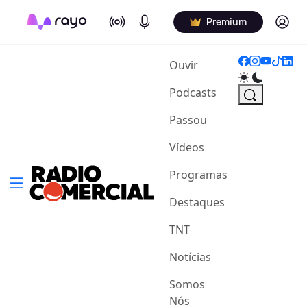
On Air
Podcasts
Log in
Premium
(current)
Ouvir
Podcasts
Passou
Vídeos
Programas
Destaques
TNT
Notícias
Somos
Nós