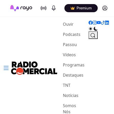
On Air
Podcasts
Log in
Premium
(current)
Ouvir
Podcasts
Passou
Vídeos
Programas
Destaques
TNT
Notícias
Somos
Nós