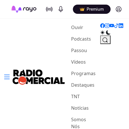
On Air
Podcasts
Log in
Premium
(current)
Ouvir
Podcasts
Passou
Vídeos
Programas
Destaques
TNT
Notícias
Somos
Nós