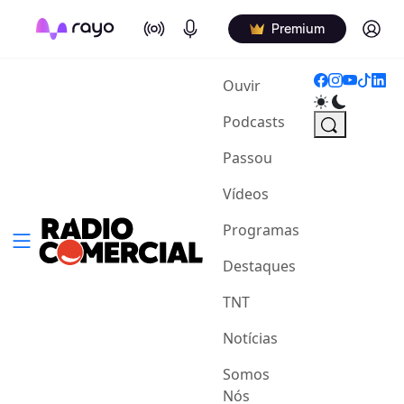
On Air
Podcasts
Log in
Premium
(current)
Ouvir
Podcasts
Passou
Vídeos
Programas
Destaques
TNT
Notícias
Somos
Nós