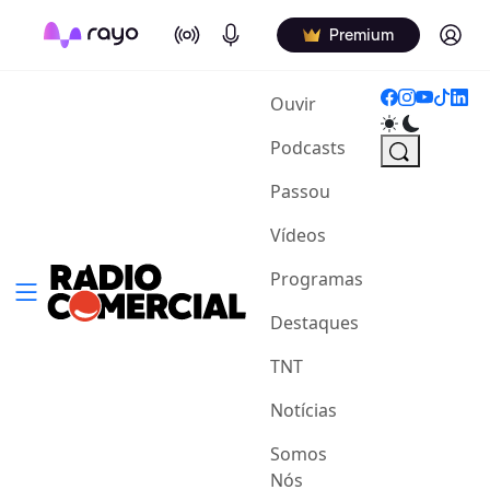
On Air
Podcasts
Log in
Premium
(current)
Ouvir
Podcasts
Passou
Vídeos
Programas
Destaques
TNT
Notícias
Somos
Nós