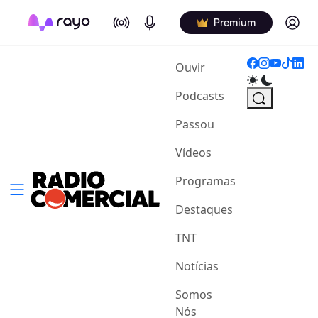
On Air
Podcasts
Log in
Premium
(current)
Ouvir
Podcasts
Passou
Vídeos
Programas
Destaques
TNT
Notícias
Somos
Nós