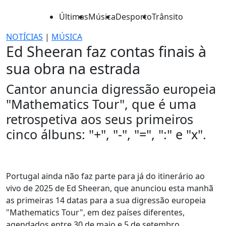
Últimas
Música
Desporto
Trânsito
NOTÍCIAS
|
MÚSICA
Ed Sheeran faz contas finais à
sua obra na estrada
Cantor anuncia digressão europeia
"Mathematics Tour", que é uma
retrospetiva aos seus primeiros
cinco álbuns: "+", "-", "=", ":" e "x".
Portugal ainda não faz parte para já do itinerário ao
vivo de 2025 de Ed Sheeran, que anunciou esta manhã
as primeiras 14 datas para a sua digressão europeia
"Mathematics Tour", em dez países diferentes,
agendados entre 30 de maio e 5 de setembro.