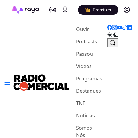
On Air
Podcasts
Log in
Premium
(current)
Ouvir
Podcasts
Passou
Vídeos
Programas
Destaques
TNT
Notícias
Somos
Nós