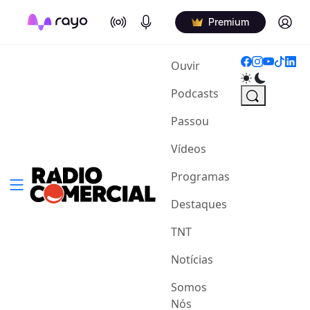
On Air
Podcasts
Log in
Premium
(current)
Ouvir
Podcasts
Passou
Vídeos
Programas
Destaques
TNT
Notícias
Somos
Nós