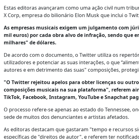
Estas editoras avançaram como uma ação civil num tribun
X Corp, empresa do bilionário Elon Musk que inclui o Twitt
As empresas musicais exigem um julgamento com júri, 
mil euros) por cada obra alvo de infração, sendo qu
milhares" de dólares.
De acordo com o documento, o Twitter utiliza os repertór
utilizadores e potenciar as suas interações, o que “aliment
autores e em detrimento das suas" composições, protegidas
"O Twitter rejeitou apelos para obter licenças ou outr
composições musicais na sua plataforma", referem ai
TikTok, Facebook, Instagram, YouTube e Snapchat paga
O processo refere-se apenas ao estado do Tennessee, onde
sede de muitos dos denunciantes e artistas afetados.
As editoras destacam que gastaram "tempo e recursos signi
específicas de "direitos de autor", e referem ter notificado