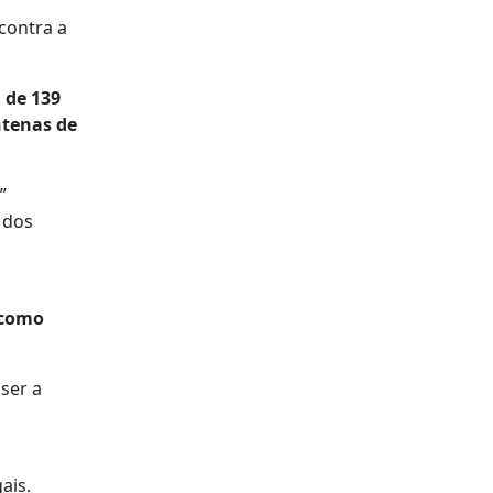
contra a
 de 139
ntenas de
”
s dos
 como
ser a
s
ais.