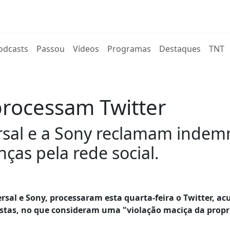
rent)
odcasts
Passou
Vídeos
Programas
Destaques
TNT
 processam Twitter
rsal e a Sony reclamam indem
ças pela rede social.
ersal e Sony, processaram esta quarta-feira o Twitter, a
tistas, no que consideram uma "violação maciça da prop