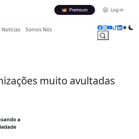
Premium
Log in
Notícias
Somos Nós
nizações muito avultadas
cusando a
riedade