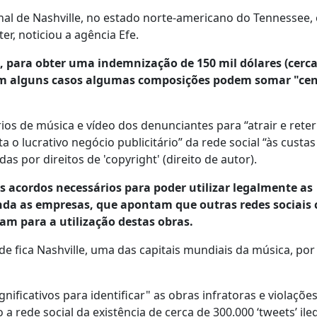
al de Nashville, no estado norte-americano do Tennessee, 
er, noticiou a agência Efe.
para obter uma indemnização de 150 mil dólares (cerca
e em alguns casos algumas composições podem somar "ce
ios de música e vídeo dos denunciantes para “atrair e reter
a o lucrativo negócio publicitário” da rede social “às custa
 por direitos de 'copyright' (direito de autor).
os acordos necessários para poder utilizar legalmente as
nda as empresas, que apontam que outras redes sociais
m para a utilização destas obras.
 fica Nashville, uma das capitais mundiais da música, por 
ficativos para identificar" as obras infratoras e violaçõe
 a rede social da existência de cerca de 300.000 ‘tweets’ ileg