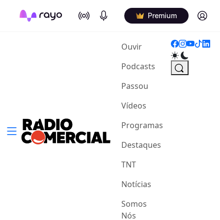
On Air
Podcasts
Log in
Premium
(current)
Ouvir
Podcasts
Passou
Vídeos
Programas
Destaques
TNT
Notícias
Somos
Nós