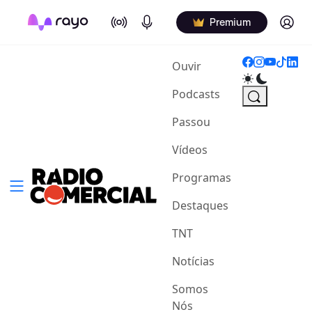
On Air
Podcasts
Log in
Premium
(current)
Ouvir
Podcasts
Passou
Vídeos
Programas
Destaques
TNT
Notícias
Somos
Nós