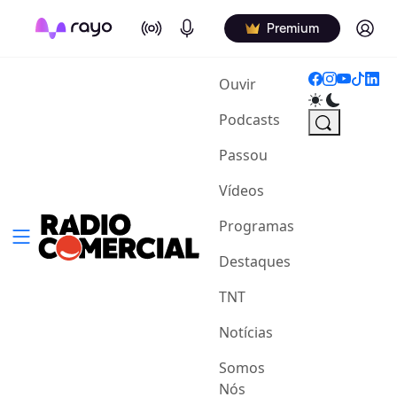
On Air
Podcasts
Log in
Premium
(current)
Ouvir
Podcasts
Passou
Vídeos
Programas
Destaques
TNT
Notícias
Somos
Nós