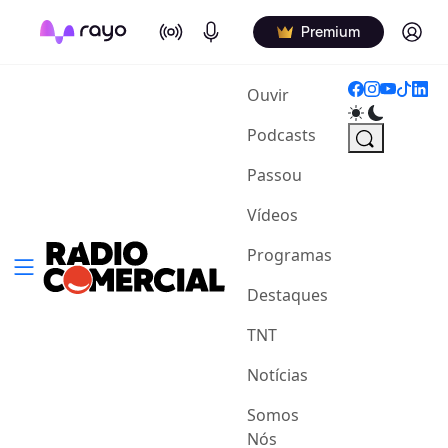
On Air
Podcasts
Log in
Premium
(current)
Ouvir
Podcasts
Passou
Vídeos
Programas
Destaques
TNT
Notícias
Somos
Nós