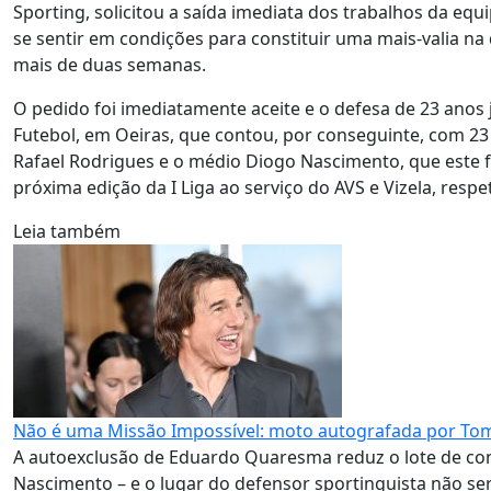
Sporting, solicitou a saída imediata dos trabalhos da equ
se sentir em condições para constituir uma mais-valia n
mais de duas semanas.
O pedido foi imediatamente aceite e o defesa de 23 anos 
Futebol, em Oeiras, que contou, por conseguinte, com 23 
Rafael Rodrigues e o médio Diogo Nascimento, que este f
próxima edição da I Liga ao serviço do AVS e Vizela, resp
Leia também
Não é uma Missão Impossível: moto autografada por Tom C
A autoexclusão de Eduardo Quaresma reduz o lote de con
Nascimento – e o lugar do defensor sportinguista não ser