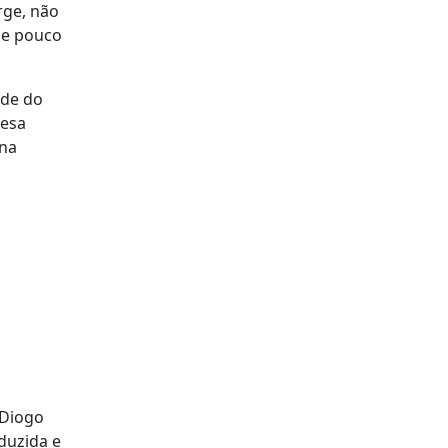
rge, não
de pouco
ade do
fesa
 na
 Diogo
duzida e