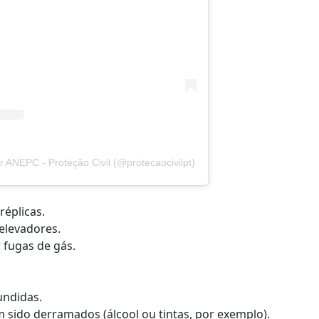
r ANEPC - Proteção Civil (@protecaocivilpt)
réplicas.
 elevadores.
 fugas de gás.
undidas.
sido derramados (álcool ou tintas, por exemplo).