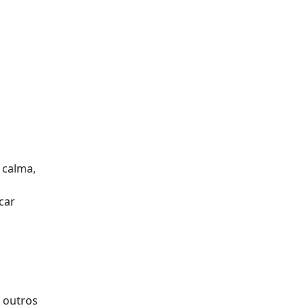
 calma,
car
e outros