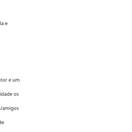
la e
ntor e um
cidade os
es/amigos
de