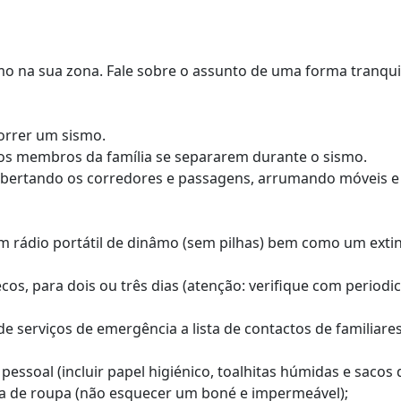
mo na sua zona. Fale sobre o assunto de uma forma tranqui
correr um sismo.
os membros da família se separarem durante o sismo.
 libertando os corredores e passagens, arrumando móveis e
m rádio portátil de dinâmo (sem pilhas) bem como um exti
os, para dois ou três dias (atenção: verifique com periodi
de serviços de emergência a lista de contactos de familiar
essoal (incluir papel higiénico, toalhitas húmidas e sacos 
uda de roupa (não esquecer um boné e impermeável);