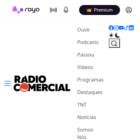
On Air
Podcasts
Log in
Premium
(current)
Ouvir
Podcasts
Passou
Vídeos
Programas
Destaques
TNT
Notícias
Somos
Nós