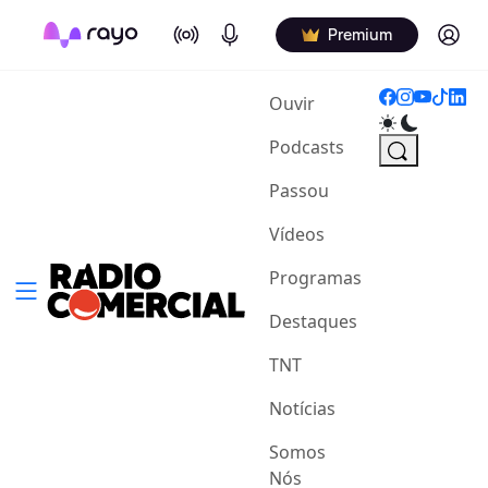
On Air
Podcasts
Log in
Premium
(current)
Ouvir
Podcasts
Passou
Vídeos
Programas
Destaques
TNT
Notícias
Somos
Nós