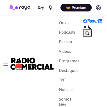
On Air
Podcasts
Log in
Premium
(current)
Ouvir
Podcasts
Passou
Vídeos
Programas
Destaques
TNT
Notícias
Somos
Nós