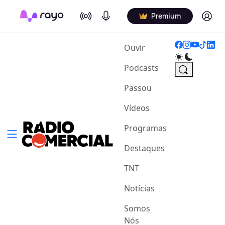
On Air
Podcasts
Log in
Premium
(current)
Ouvir
Podcasts
Passou
Vídeos
Programas
Destaques
TNT
Notícias
Somos
Nós