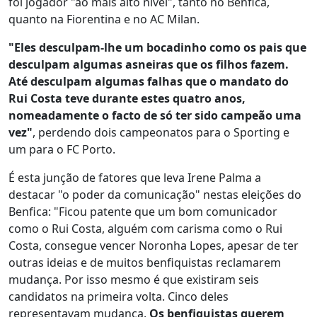
foi jogador "ao mais alto nível", tanto no Benfica,
quanto na Fiorentina e no AC Milan.
"Eles desculpam-lhe um bocadinho como os pais que
desculpam algumas asneiras que os filhos fazem.
Até desculpam algumas falhas que o mandato do
Rui Costa teve durante estes quatro anos,
nomeadamente o facto de só ter sido campeão uma
vez"
, perdendo dois campeonatos para o Sporting e
um para o FC Porto.
É esta junção de fatores que leva Irene Palma a
destacar "o poder da comunicação" nestas eleições do
Benfica: "Ficou patente que um bom comunicador
como o Rui Costa, alguém com carisma como o Rui
Costa, consegue vencer Noronha Lopes, apesar de ter
outras ideias e de muitos benfiquistas reclamarem
mudança. Por isso mesmo é que existiram seis
candidatos na primeira volta. Cinco deles
representavam mudança.
Os benfiquistas querem