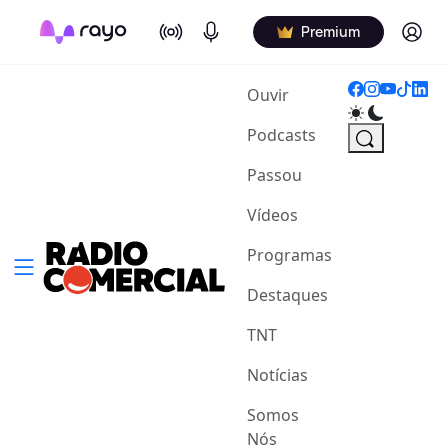
On Air
Podcasts
Log in
Premium
(current)
Ouvir
Podcasts
Passou
Vídeos
Programas
Destaques
TNT
Notícias
Somos
Nós