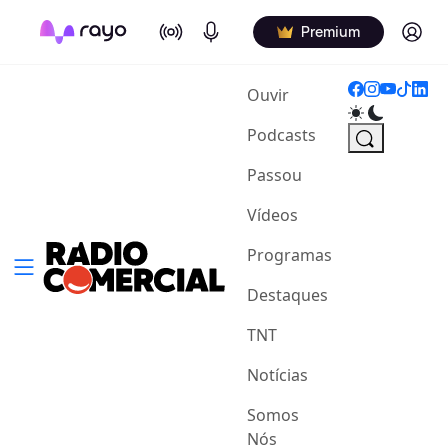
On Air
Podcasts
Log in
Premium
(current)
Ouvir
Podcasts
Passou
Vídeos
Programas
Destaques
TNT
Notícias
Somos
Nós