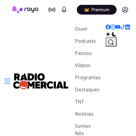
On Air
Podcasts
Log in
Premium
(current)
Ouvir
Podcasts
Passou
Vídeos
Programas
Destaques
TNT
Notícias
Somos
Nós