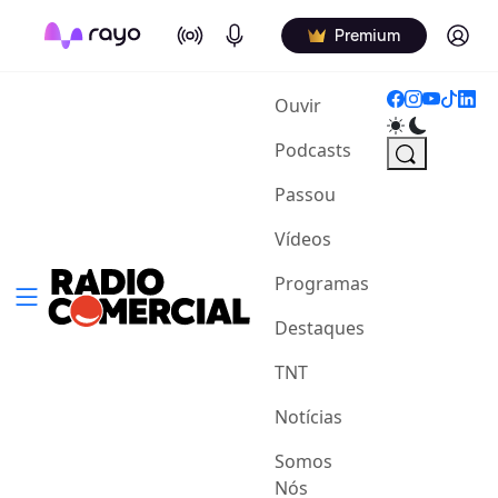
On Air
Podcasts
Log in
Premium
(current)
Ouvir
Podcasts
Passou
Vídeos
Programas
Destaques
TNT
Notícias
Somos
Nós