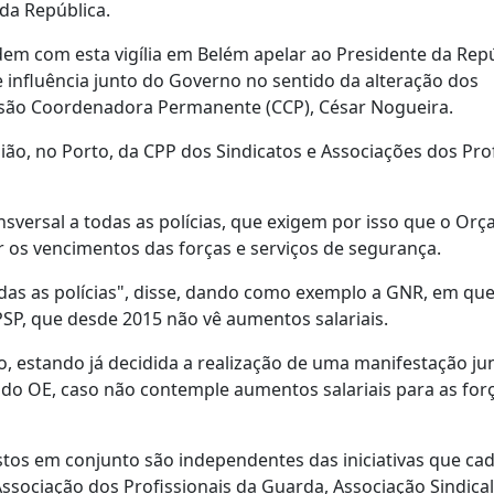
 da República.
em com esta vigília em Belém apelar ao Presidente da Repú
 influência junto do Governo no sentido da alteração dos
issão Coordenadora Permanente (CCP), César Nogueira.
nião, no Porto, da CPP dos Sindicatos e Associações dos Pro
nsversal a todas as polícias, que exigem por isso que o Or
r os vencimentos das forças e serviços de segurança.
todas as polícias", disse, dando como exemplo a GNR, em qu
PSP, que desde 2015 não vê aumentos salariais.
, estando já decidida a realização de uma manifestação ju
 do OE, caso não contemple aumentos salariais para as for
stos em conjunto são independentes das iniciativas que ca
Associação dos Profissionais da Guarda, Associação Sindica