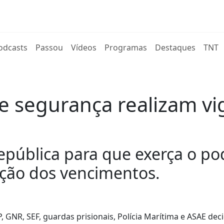
rent)
odcasts
Passou
Vídeos
Programas
Destaques
TNT
e segurança realizam vig
epública para que exerça o pod
ação dos vencimentos.
 GNR, SEF, guardas prisionais, Polícia Marítima e ASAE deci