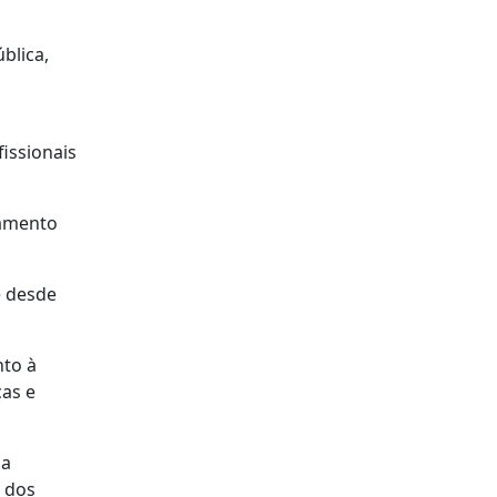
blica,
fissionais
çamento
e desde
nto à
ças e
da
l dos