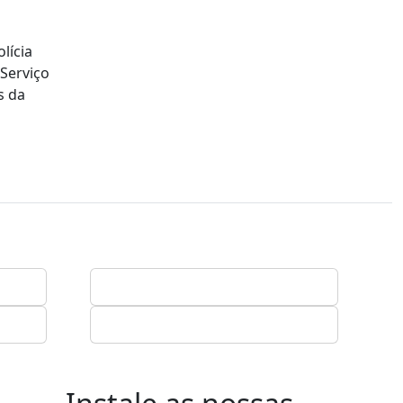
lícia
 Serviço
s da